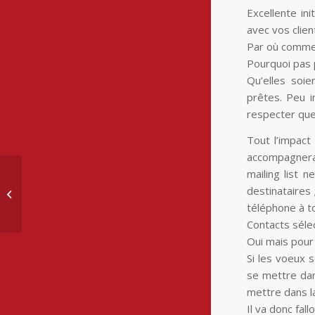
Excellente in
avec vos clien
Par où comme
Pourquoi pas 
Qu’elles soi
prêtes. Peu i
respecter que
Tout l’impact
accompagnera 
mailing list n
Chronophage le
destinataires
contenu ?
téléphone à to
Contacts sélec
Oui mais pour 
Si les voeux s
se mettre dan
mettre dans l
Il va donc fal