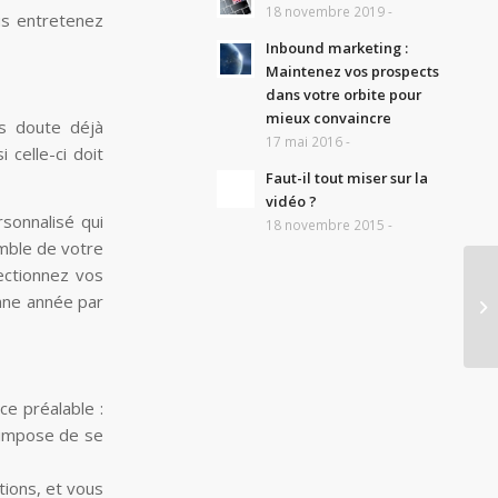
18 novembre 2019 -
ous entretenez
Inbound marketing :
Maintenez vos prospects
dans votre orbite pour
mieux convaincre
ns doute déjà
17 mai 2016 -
 celle-ci doit
Faut-il tout miser sur la
vidéo ?
rsonnalisé qui
18 novembre 2015 -
emble de votre
lectionnez vos
onne année par
ice préalable :
 impose de se
tions, et vous