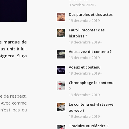
3 octobre 2020 -
Des paroles et des actes
19 décembre 2019 -
Faut-il raconter des
histoires ?
ne marque de
19 décembre 2019 -
us unit à lui.
Vous avez dit contenu ?
ignera. Si ça
19 décembre 2019 -
Voeux et contenu
19 décembre 2019 -
Chronophage le contenu
?
19 décembre 2019 -
e de respect,
ui. Avec comme
Le contenu est-il réservé
 n’est pas du
au web ?
19 décembre 2019 -
Traduire ou réécrire ?