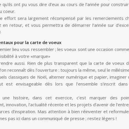
qu’ils ont pu vous dire d’eux au cours de l’année pour construir
au coeur.
re effort sera largement récompensé par les remerciements c
 en retour, et vous permettra de démarrer l’année sur d’exce
!
taux pour la carte de voeux
premier lieu vous ressembler ; les voeux sont une occasion comm
isibilité à votre «marque»
prendre aussi. Rien de plus transparent que la carte de voeux d
’on reconnaît dès l’ouverture : toujours la même, seul le millésim
suels classiques de Noël, alterner numérique et papier, imaginer
out est envisageable dès lors que l’ensemble s’inscrit dans
 une histoire, dans cet exercice, c’est marquer des poin
innovation, l’actualité récente et les projets d’avenir de l’entre
rces d’inspiration. Mais attention à bien réinventer et reformule
s pas ici dans un communiqué de presse ; restez légers !