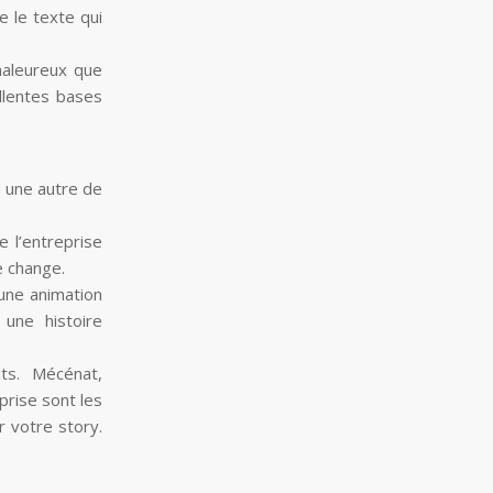
e le texte qui
haleureux que
llentes bases
e une autre de
e l’entreprise
e change.
 une animation
 une histoire
ts. Mécénat,
prise sont les
r votre story.