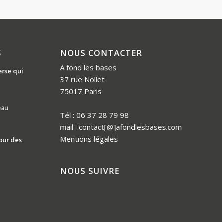
S
NOUS CONTACTER
A fond les bases
erse qui
37 rue Nollet
75017 Paris
eau
Tél : 06 37 28 79 98
mail : contact[@]afondlesbases.com
Mentions légales
our des
NOUS SUIVRE