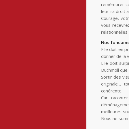
remémorer ce 
leur ira droit 
Courage, vot
vous recevrez
relationnelles 
Nos fondamen
Elle doit en 
donner de la v
Elle doit sur
Duchmoll que l
Sortir des vi
originale… t
cohérente.
Car raconter
déménagement, 
meilleures sou
Nous ne somme