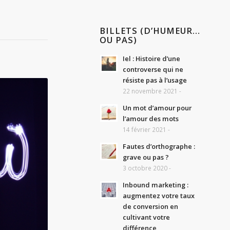
BILLETS (D’HUMEUR…
OU PAS)
Iel : Histoire d’une
controverse qui ne
résiste pas à l’usage
22 novembre 2021 -
Un mot d’amour pour
l’amour des mots
14 février 2021 -
Fautes d’orthographe :
grave ou pas ?
3 octobre 2020 -
Inbound marketing :
augmentez votre taux
de conversion en
cultivant votre
différence