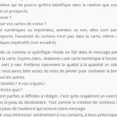
itiative qui ne pourra qu’être bénéfique dans la relation que v
ts et prospects.
ncer ?
par vos cartes de voeux ?
ent numériques ou imprimées, animées ou non, elles sont sa
mporte, l’essentiel du contenu n’est pas dans la carte, même si
lques impératifs (voir encadré).
 de ce contenu si spécifique réside en fait dans le message pe
la carte. Soyons clairs, «balancer» une carte numérique à l’ens
e sert à rien. Préférez clairement la qualité à la quantité et sé
 ; vous aurez bien assez du mois de janvier pour souhaiter la b
us les autres.
tionnés ? A vos crayons !
écrire quoi ?
ont parfois si difficiles à rédiger, c’est qu’ils requièrent un exerc
s la peau du destinataire. Tout comme la création de contenus
a peau de l’audience qui recevra votre message.
loir vous intéresser sincèrement à vos contacts, à leurs préoccupa