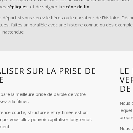
nnes
répliques
, et de soigner la
scène de fin
.
 départ si vous serez le héros ou le narrateur de l’histoire. Déco
ues, faites un parallèle avec une histoire connue ou des exemples
 inattendue.
LISER SUR LA PRISE DE
LE
E
VE
DE
paré la meilleure prise de parole de votre
sez à la filmer.
Nous c
lequel
rence courte, structurée et rythmée est un
propre
quel vous allez pouvoir capitaliser longtemps
ment.
Nous v