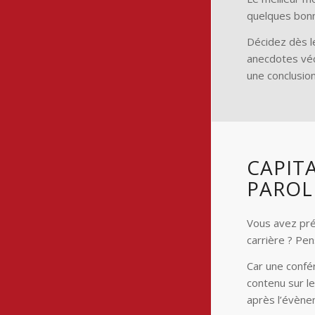
quelques bo
Décidez dès le
anecdotes véc
une conclusion
CAPITA
PAROL
Vous avez pré
carrière ? Pen
Car une confé
contenu sur le
après l’évène