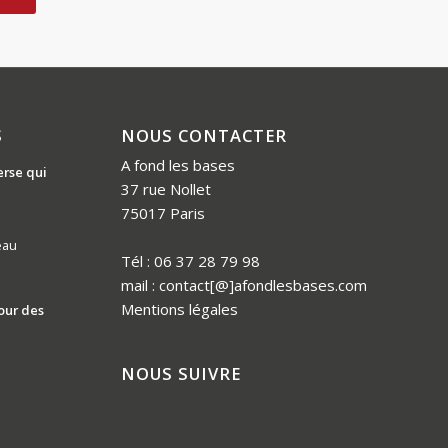
S
NOUS CONTACTER
A fond les bases
erse qui
37 rue Nollet
75017 Paris
eau
Tél : 06 37 28 79 98
mail : contact[@]afondlesbases.com
Mentions légales
our des
NOUS SUIVRE