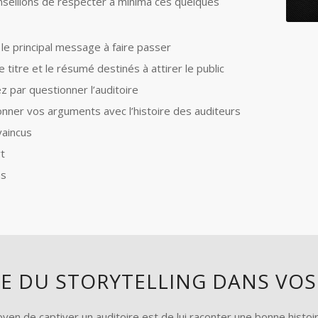
seillons de respecter a minima ces quelques
 le principal message à faire passer
le titre et le résumé destinés à attirer le public
par questionner l’auditoire
onner vos arguments avec l’histoire des auditeurs
aincus
rt
as
E DU STORYTELLING DANS VOS
yen de captiver un auditoire est de lui raconter une bonne histoir