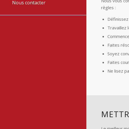
Nous vous con
Nous contacter
règles :
Définissez
Travaillez 
Commencez 
Faites rés
Soyez conv
Faites cou
Ne lisez p
METTR
Le meilleur mo