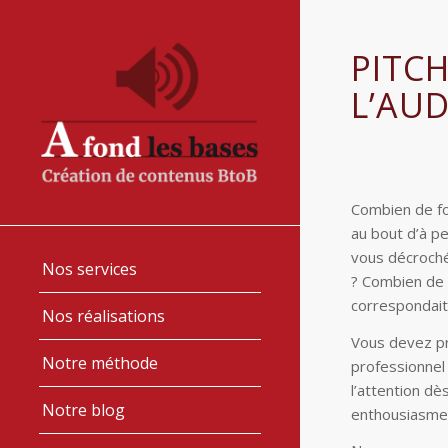
PITCH
L’AUD
Combien de fo
au bout d’à p
vous décroch
Nos services
? Combien de 
correspondait
Nos réalisations
Vous devez pr
Notre méthode
professionne
l’attention dè
Notre blog
enthousiasmer