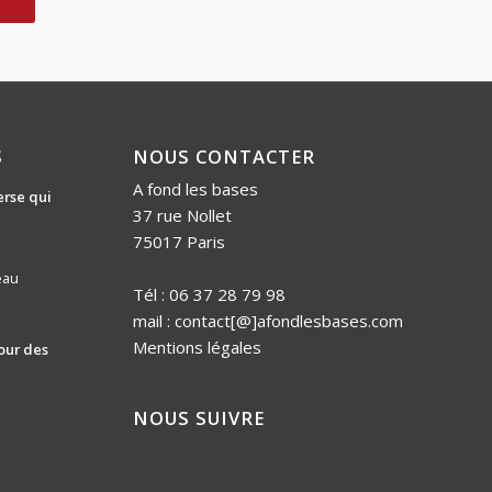
S
NOUS CONTACTER
A fond les bases
erse qui
37 rue Nollet
75017 Paris
eau
Tél : 06 37 28 79 98
mail : contact[@]afondlesbases.com
Mentions légales
our des
NOUS SUIVRE