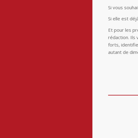
Si vous souha
Si elle est dé
Et pour les pr
rédaction. Il
forts, identi
autant de dim